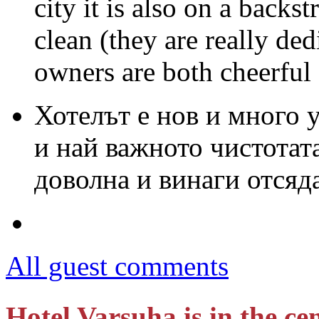
city it is also on a backst
clean (they are really ded
owners are both cheerful
Хотелът е нов и много 
и най важното чистотат
доволна и винаги отсяд
All guest comments
Hotel Varsuha is in the cen