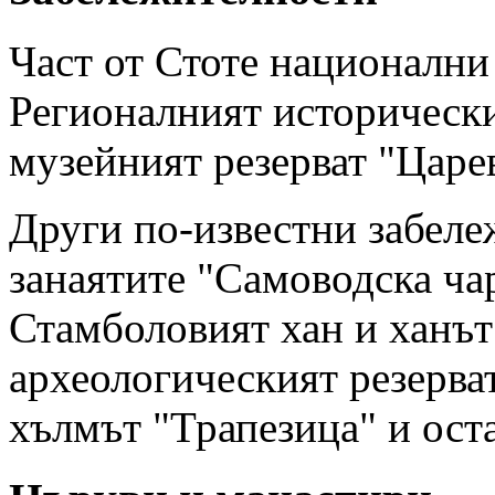
Част от Стоте национални
Регионалният историческ
музейният резерват "Царе
Други по-известни забеле
занаятите "Самоводска ча
Стамболовият хан и ханът
археологическият резерва
хълмът "Трапезица" и ост