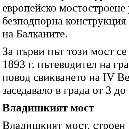
европейско мостостроене у
безподпорна конструкция 
на Балканите.
За първи път този мост се
1893 г. пътеводител на гр
повод свикването на IV В
заседавало в града от 3 до
Владишкият мост
Владишкият мост, строен 