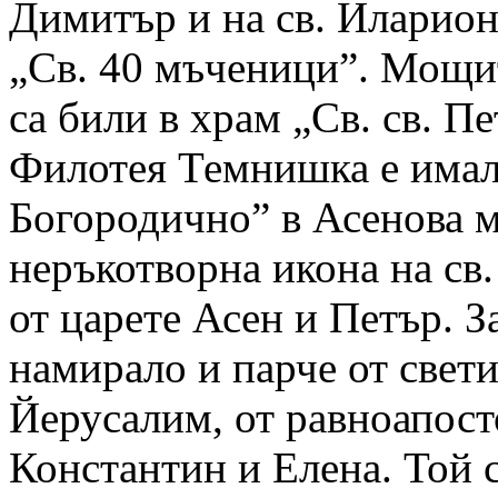
Димитър и на св. Иларион
„Св. 40 мъченици”. Мощи
са били в храм „Св. св. П
Филотея Темнишка е имало
Богородично” в Асенова м
неръкотворна икона на св
от царете Асен и Петър. З
намирало и парче от свети
Йерусалим, от равноапост
Константин и Елена. Той с