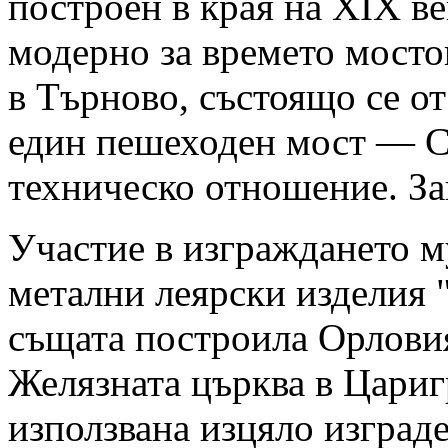
построен в края на XIX ве
модерно за времето мост
в Търново, състоящо се от
един пешеходен мост — Ст
техническо отношение. За
Участие в изграждането м
метални леярски изделия 
същата построила Орлови
Желязната църква в Цариг
използвана изцяло изград