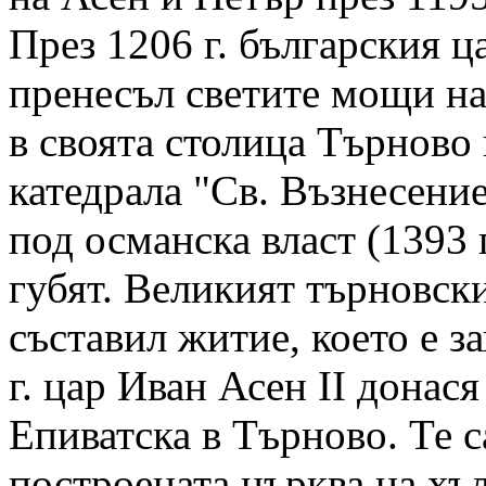
През 1206 г. българския 
пренесъл светите мощи н
в своята столица Търново
катедрала "Св. Възнесени
под османска власт (1393 
губят. Великият търновск
съставил житие, което е з
г. цар Иван Асен II донас
Епиватска в Търново. Те 
построената църква на хъл