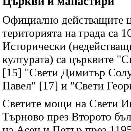
Църкви и манастири
Официално действащите ц
територията на града са 1
Исторически (недействащи
културата) са църквите "
[15] "Свети Димитър Солу
Павел" [17] и "Свети Геор
Светите мощи на Свети Ив
Търново през Второто бъл
на Асен и Петър през 1195 