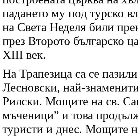
падането му под турско в
на Света Неделя били пре
през Второто българско ца
XIII век.
На Трапезица са се пазили
Лесновски, най-знаменити
Рилски. Мощите на св. Сав
мъченици” и това продълж
туристи и днес. Мощите на